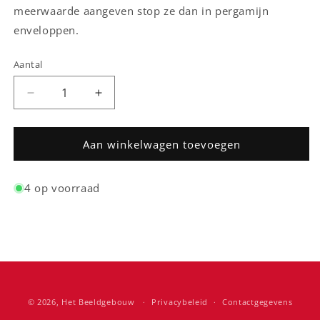
meerwaarde aangeven stop ze dan in pergamijn
enveloppen.
Aantal
Aantal
Aantal
Aantal
verlagen
verhogen
voor
voor
Pergamijn
Pergamijn
Aan winkelwagen toevoegen
enveloppen
enveloppen
voor
voor
4 op voorraad
30x40cm
30x40cm
100
100
stuks
stuks
(lange
(lange
zijde
zijde
geopend)
geopend)
© 2026,
Het Beeldgebouw
Privacybeleid
Contactgegevens