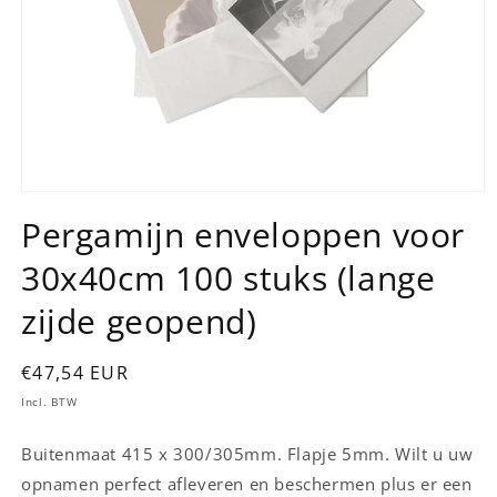
Media
1
Pergamijn enveloppen voor
openen
in
30x40cm 100 stuks (lange
modaal
zijde geopend)
Normale
€47,54 EUR
prijs
Incl. BTW
Buitenmaat 415 x 300/305mm. Flapje 5mm. Wilt u uw
opnamen perfect afleveren en beschermen plus er een