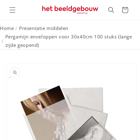
Meteen
naar de
Winkelwagen
content
Home
/
Presentatie middelen
Pergamijn enveloppen voor 30x40cm 100 stuks (lange
/
zijde geopend)
a direct naar
roductinformatie