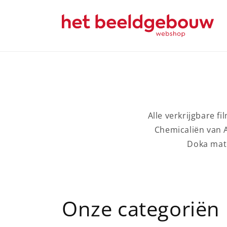
Meteen
naar de
content
Alle verkrijgbare fi
Chemicaliën van A
Doka mate
Onze categoriën