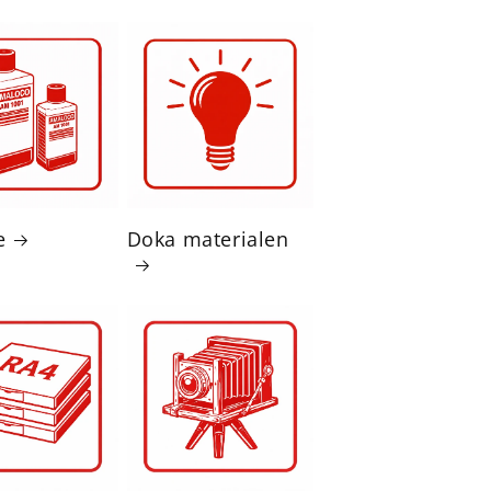
e
Doka materialen