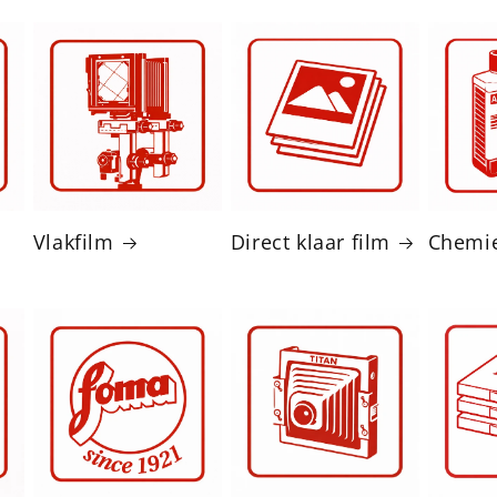
Vlakfilm
Direct klaar film
Chemi