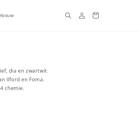
Inloggen
Winkelwagen
gebouw
ief, dia en zwartwit.
an Ilford en Foma.
A4 chemie.