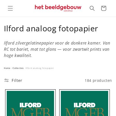
Meteen
naar de
Winkelwagen
content
C
Ilford analoog fotopapier
o
Ilford zilvergelatinepapier voor de donkere kamer. Van
l
RC tot bariet, mat tot glans — voor zwartwit prints van
hoge kwaliteit.
l
e
Home
Collecties
Ilford analoog fotopapier
c
Filter
184 producten
t
i
e