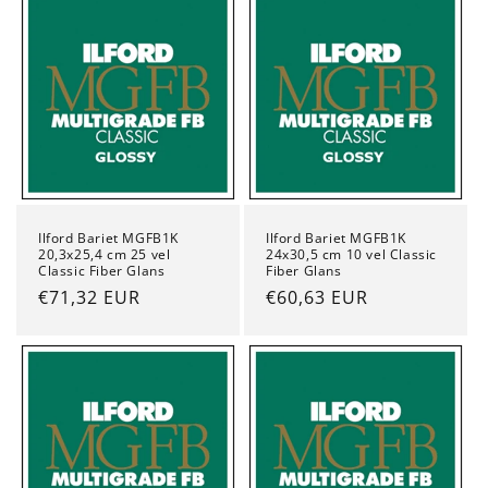
Ilford Bariet MGFB1K
Ilford Bariet MGFB1K
20,3x25,4 cm 25 vel
24x30,5 cm 10 vel Classic
Classic Fiber Glans
Fiber Glans
Normale
€71,32 EUR
Normale
€60,63 EUR
prijs
prijs