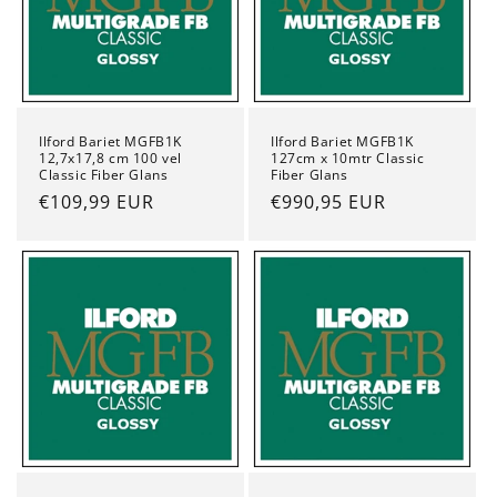
:
Ilford Bariet MGFB1K
Ilford Bariet MGFB1K
12,7x17,8 cm 100 vel
127cm x 10mtr Classic
Classic Fiber Glans
Fiber Glans
Normale
€109,99 EUR
Normale
€990,95 EUR
prijs
prijs