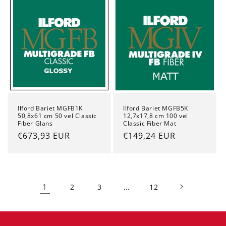
Ilford Bariet MGFB1K
Ilford Bariet MGFB5K
50,8x61 cm 50 vel Classic
12,7x17,8 cm 100 vel
Fiber Glans
Classic Fiber Mat
Normale
€673,93 EUR
Normale
€149,24 EUR
prijs
prijs
1
…
2
3
12