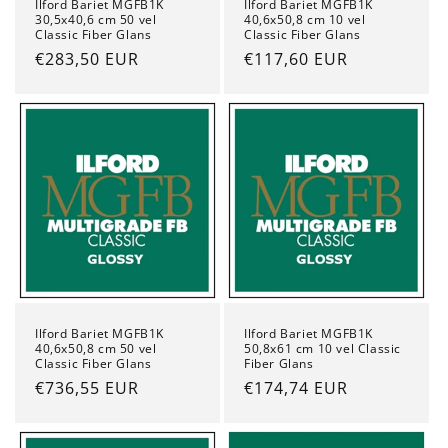
Ilford Bariet MGFB1K
Ilford Bariet MGFB1K
30,5x40,6 cm 50 vel
40,6x50,8 cm 10 vel
Classic Fiber Glans
Classic Fiber Glans
Normale
€283,50 EUR
Normale
€117,60 EUR
prijs
prijs
Ilford Bariet MGFB1K
Ilford Bariet MGFB1K
40,6x50,8 cm 50 vel
50,8x61 cm 10 vel Classic
Classic Fiber Glans
Fiber Glans
Normale
€736,55 EUR
Normale
€174,74 EUR
prijs
prijs