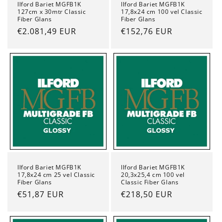
Ilford Bariet MGFB1K
Ilford Bariet MGFB1K
127cm x 30mtr Classic
17,8x24 cm 100 vel Classic
Fiber Glans
Fiber Glans
Normale
€2.081,49 EUR
Normale
€152,76 EUR
prijs
prijs
Ilford Bariet MGFB1K
Ilford Bariet MGFB1K
17,8x24 cm 25 vel Classic
20,3x25,4 cm 100 vel
Fiber Glans
Classic Fiber Glans
Normale
€51,87 EUR
Normale
€218,50 EUR
prijs
prijs