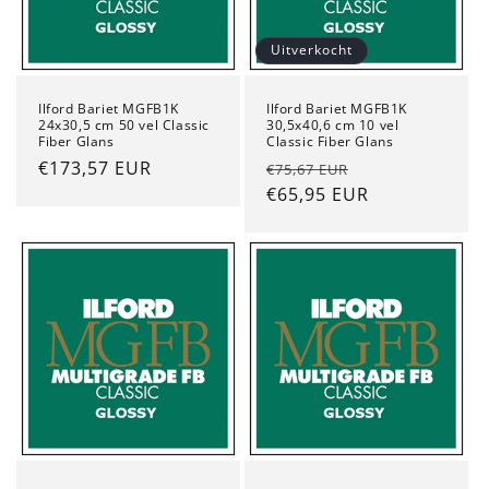
Uitverkocht
Ilford Bariet MGFB1K
Ilford Bariet MGFB1K
24x30,5 cm 50 vel Classic
30,5x40,6 cm 10 vel
Fiber Glans
Classic Fiber Glans
Normale
€173,57 EUR
Normale
Aanbiedingspr
€75,67 EUR
prijs
prijs
€65,95 EUR