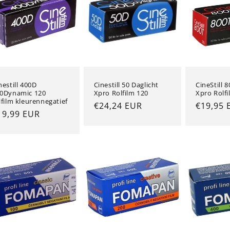
nestill 400D
Cinestill 50 Daglicht
CineStill 
0Dynamic 120
Xpro Rolfilm 120
Xpro Rolfi
lfilm kleurennegatief
Normale
€24,24 EUR
Normal
€19,95 
ormale
19,99 EUR
prijs
prijs
ijs