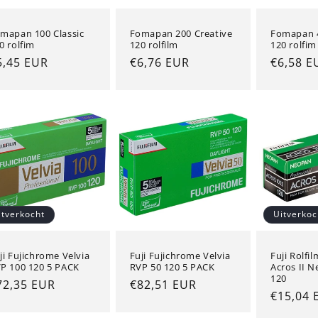
mapan 100 Classic
Fomapan 200 Creative
Fomapan 4
0 rolfim
120 rolfilm
120 rolfim
ormale
5,45 EUR
Normale
€6,76 EUR
Normal
€6,58 E
ijs
prijs
prijs
itverkocht
Uitverkoc
ji Fujichrome Velvia
Fuji Fujichrome Velvia
Fuji Rolfi
P 100 120 5 PACK
RVP 50 120 5 PACK
Acros II 
120
ormale
72,35 EUR
Normale
€82,51 EUR
Normal
€15,04 
ijs
prijs
prijs