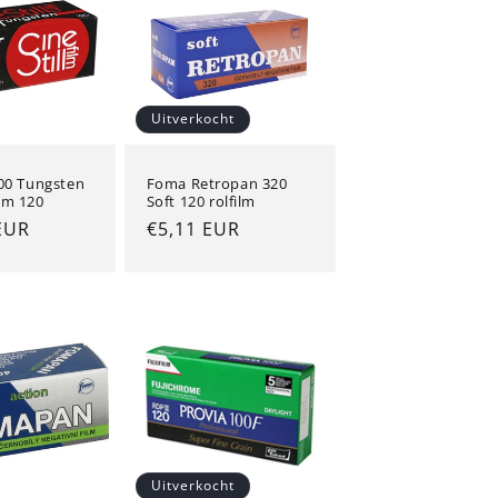
Uitverkocht
800 Tungsten
Foma Retropan 320
lm 120
Soft 120 rolfilm
e
EUR
Normale
€5,11 EUR
prijs
Uitverkocht