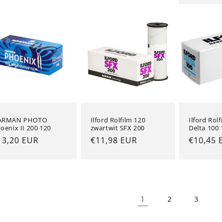
ARMAN PHOTO
Ilford Rolfilm 120
Ilford Rol
oenix II 200 120
zwartwit SFX 200
Delta 100 
ormale
13,20 EUR
Normale
€11,98 EUR
Normal
€10,45 
ijs
prijs
prijs
1
2
3