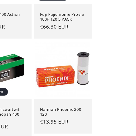
00 Action
Fuji Fujichrome Provia
100F 120 5 PACK
e
UR
Normale
€66,30 EUR
prijs
ht
lm zwartwit
Harman Phoenix 200
Neopan 400
120
Normale
€13,95 EUR
e
EUR
prijs