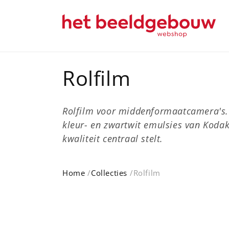
Meteen
naar de
content
C
Rolfilm
o
Rolfilm voor middenformaatcamera's.
l
kleur- en zwartwit emulsies van Kodak,
kwaliteit centraal stelt.
l
Home
Collecties
Rolfilm
e
c