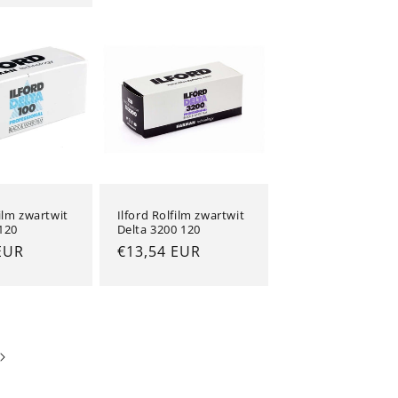
film zwartwit
Ilford Rolfilm zwartwit
120
Delta 3200 120
e
EUR
Normale
€13,54 EUR
prijs