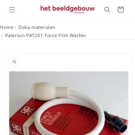
Meteen
naar de
Winkelwagen
content
Home
/
Doka materialen
/
Paterson PAT201 Force Film Washer
a direct naar
roductinformatie