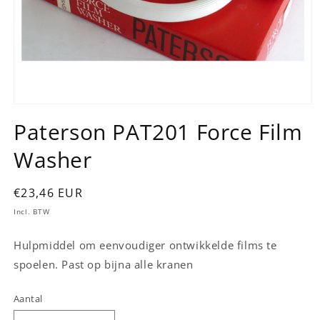
Media
1
Paterson PAT201 Force Film
openen
in
Washer
modaal
Normale
€23,46 EUR
prijs
Incl. BTW
Hulpmiddel om eenvoudiger ontwikkelde films te
spoelen. Past op bijna alle kranen
Aantal
Aantal