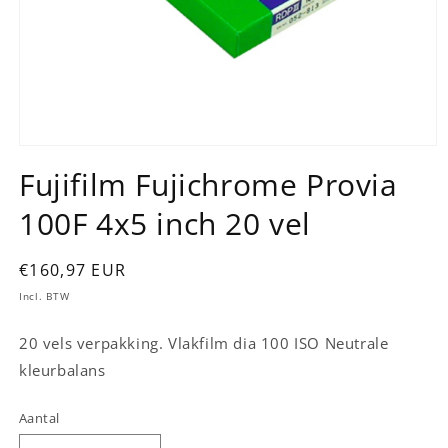
Media
1
Fujifilm Fujichrome Provia
openen
in
100F 4x5 inch 20 vel
modaal
Normale
€160,97 EUR
prijs
Incl. BTW
20 vels verpakking. Vlakfilm dia 100 ISO Neutrale
kleurbalans
Aantal
Aantal