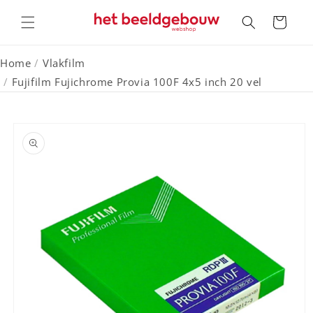
Meteen
naar de
Winkelwagen
content
Home
/
Vlakfilm
/
Fujifilm Fujichrome Provia 100F 4x5 inch 20 vel
a direct naar
roductinformatie