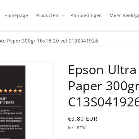
Homepage
Producten
Aanbiedingen
Meer Beeld
oto Paper 300gr 10x15 20 vel C13S041926
Epson Ultra
Paper 300gr
C13S04192
Normale
€9,80 EUR
prijs
Incl. BTW