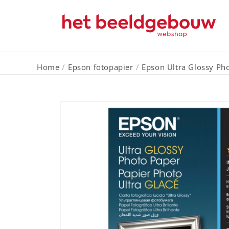
Meteen
naar de
content
Home
/
Epson fotopapier
/
Epson Ultra Glossy Ph
Ga direct naar
productinformatie