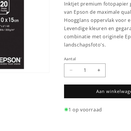
Inktjet premium fotopapier g
van Epson de maximale quali
Hoogglans oppervlak voor ech
Levendige kleuren en gegaran
combinatie met originele Ep
landschapsfoto's.
Aantal
Aantal
Aantal
Aantal
verlagen
verhogen
voor
voor
Epson
Epson
Aan winkelwag
Ultra
Ultra
Glossy
Glossy
1 op voorraad
Photo
Photo
Paper
Paper
300gr
300gr
10x15
10x15