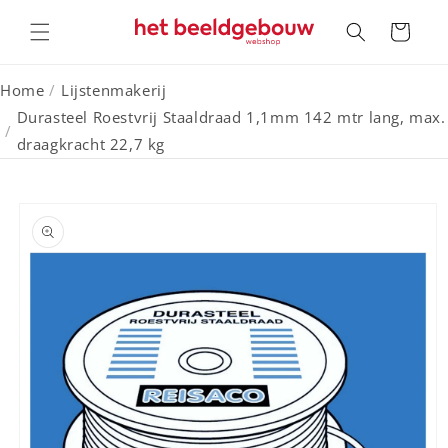
Meteen
naar de
Winkelwagen
content
Home
/
Lijstenmakerij
Durasteel Roestvrij Staaldraad 1,1mm 142 mtr lang, max.
/
draagkracht 22,7 kg
a direct naar
roductinformatie