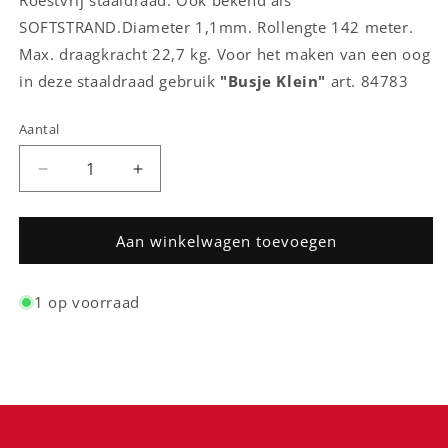
Roestvrij staaldraad. Ook bekend als
SOFTSTRAND.Diameter 1,1mm. Rollengte 142 meter.
Max. draagkracht 22,7 kg. Voor het maken van een oog
in deze staaldraad gebruik
"Busje Klein"
art. 84783
Aantal
Aantal
Aantal
Aantal
verlagen
verhogen
voor
voor
Durasteel
Durasteel
Aan winkelwagen toevoegen
Roestvrij
Roestvrij
Staaldraad
Staaldraad
1 op voorraad
1,1mm
1,1mm
142
142
mtr
mtr
lang,
lang,
max.
max.
draagkracht
draagkracht
22,7
22,7