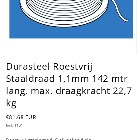
Media
1
Durasteel Roestvrij
openen
in
Staaldraad 1,1mm 142 mtr
modaal
lang, max. draagkracht 22,7
kg
Normale
€81,68 EUR
prijs
Incl. BTW