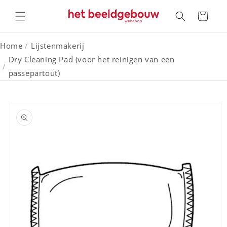
Meteen
naar de
Winkelwagen
content
Home
/
Lijstenmakerij
Dry Cleaning Pad (voor het reinigen van een
/
passepartout)
a direct naar
roductinformatie