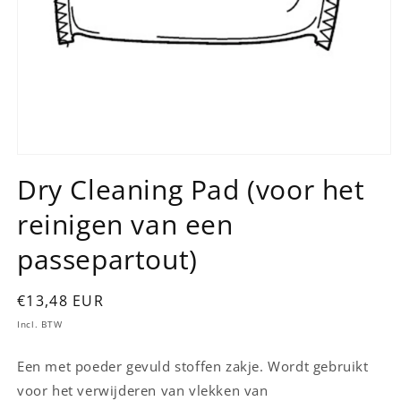
Media
1
Dry Cleaning Pad (voor het
openen
in
reinigen van een
modaal
passepartout)
Normale
€13,48 EUR
prijs
Incl. BTW
Een met poeder gevuld stoffen zakje. Wordt gebruikt
voor het verwijderen van vlekken van