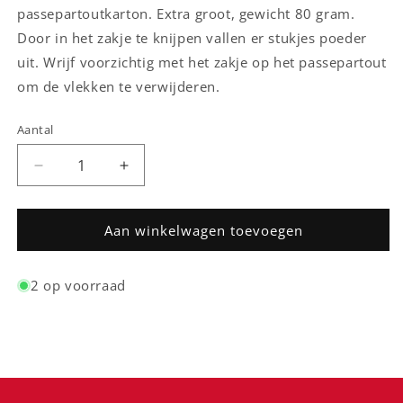
passepartoutkarton. Extra groot, gewicht 80 gram.
Door in het zakje te knijpen vallen er stukjes poeder
uit. Wrijf voorzichtig met het zakje op het passepartout
om de vlekken te verwijderen.
Aantal
Aantal
Aantal
Aantal
verlagen
verhogen
voor
voor
Dry
Dry
Aan winkelwagen toevoegen
Cleaning
Cleaning
Pad
Pad
2 op voorraad
(voor
(voor
het
het
reinigen
reinigen
van
van
een
een
passepartout)
passepartout)