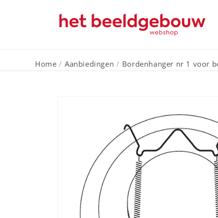
Meteen
naar de
content
Home
/
Aanbiedingen
/
Bordenhanger nr 1 voor b
Ga direct naar
productinformatie