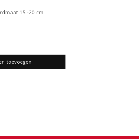
ordmaat 15 -20 cm
r
en toevoegen