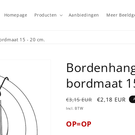
Homepage
Producten
Aanbiedingen
Meer Beeld
ordmaat 15 - 20 cm.
Bordenhang
bordmaat 15
Normale
Aanbiedingsp
€2,18 EUR
€3,15 EUR
prijs
Incl. BTW
OP=OP