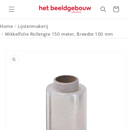
Meteen
naar de
Winkelwagen
content
Home
/
Lijstenmakerij
/
Wikkelfolie Rollengte 150 meter, Breedte 100 mm
a direct naar
roductinformatie