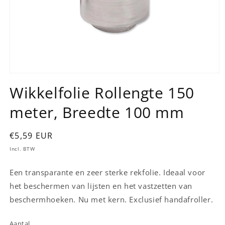
Media
1
Wikkelfolie Rollengte 150
openen
in
meter, Breedte 100 mm
modaal
Normale
€5,59 EUR
prijs
Incl. BTW
Een transparante en zeer sterke rekfolie. Ideaal voor
het beschermen van lijsten en het vastzetten van
beschermhoeken. Nu met kern. Exclusief handafroller.
Aantal