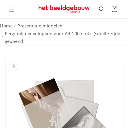
Meteen
naar de
Winkelwagen
content
Home
/
Presentatie middelen
Pergamijn enveloppen voor A4 100 stuks (smalle zijde
/
geopend)
a direct naar
roductinformatie