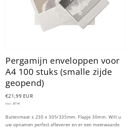
Media
1
Pergamijn enveloppen voor
openen
in
A4 100 stuks (smalle zijde
modaal
geopend)
Normale
€21,99 EUR
prijs
Incl. BTW
Buitenmaat ± 230 x 305/335mm. Flapje 30mm. Wilt u
uw opnamen perfect afleveren en er een meerwaarde