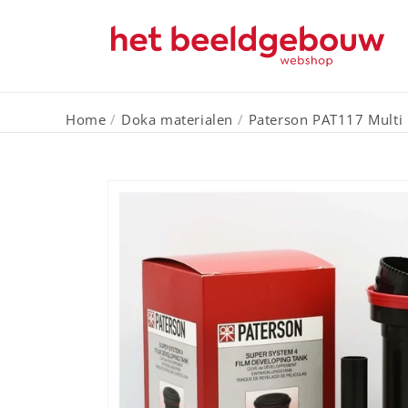
Meteen
naar de
content
Home
/
Doka materialen
/
Paterson PAT117 Multi 
Ga direct naar
productinformatie