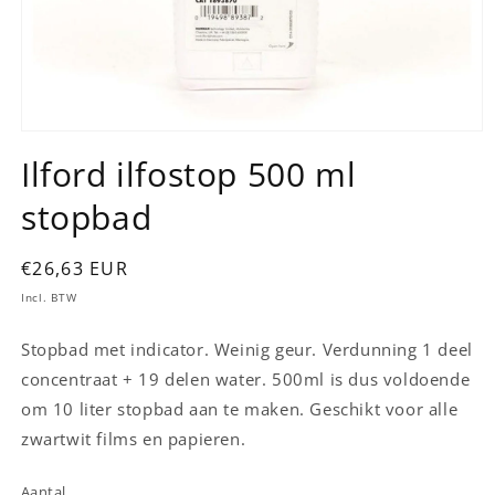
Media
1
Ilford ilfostop 500 ml
openen
in
stopbad
modaal
Normale
€26,63 EUR
prijs
Incl. BTW
Stopbad met indicator. Weinig geur. Verdunning 1 deel
concentraat + 19 delen water. 500ml is dus voldoende
om 10 liter stopbad aan te maken. Geschikt voor alle
zwartwit films en papieren.
Aantal