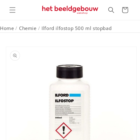
Meteen
naar de
Winkelwagen
content
Home
/
Chemie
/
Ilford ilfostop 500 ml stopbad
a direct naar
roductinformatie