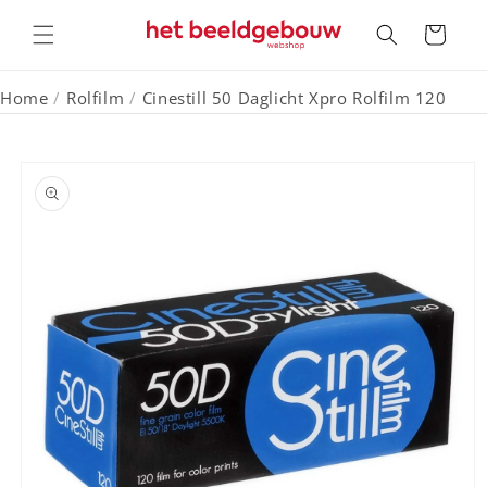
Meteen
naar de
Winkelwagen
content
Home
/
Rolfilm
/
Cinestill 50 Daglicht Xpro Rolfilm 120
a direct naar
roductinformatie