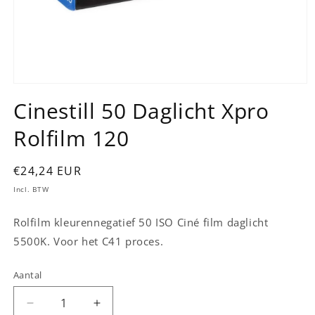
Media
1
Cinestill 50 Daglicht Xpro
openen
in
Rolfilm 120
modaal
Normale
€24,24 EUR
prijs
Incl. BTW
Rolfilm kleurennegatief 50 ISO Ciné film daglicht
5500K. Voor het C41 proces.
Aantal
Aantal
Aantal
Aantal